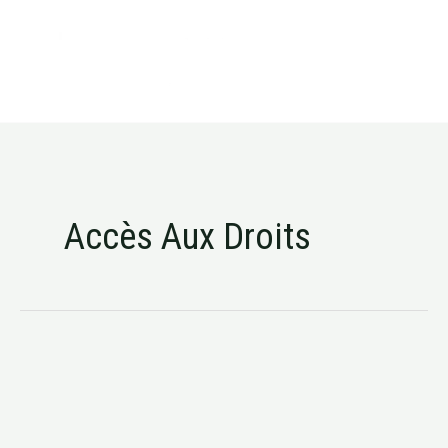
Aller
MAIN
au
MEN
contenu
Accès Aux Droits